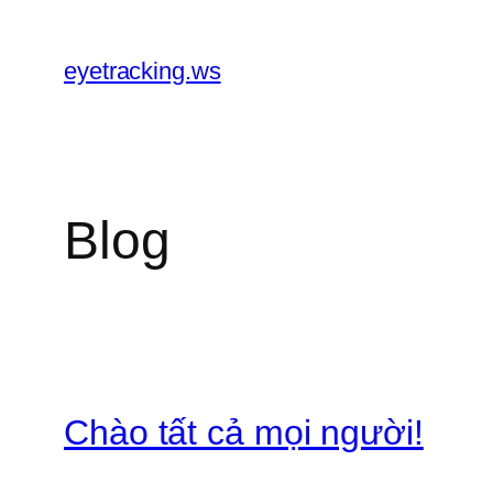
Chuyển
đến
eyetracking.ws
phần
nội
dung
Blog
Chào tất cả mọi người!