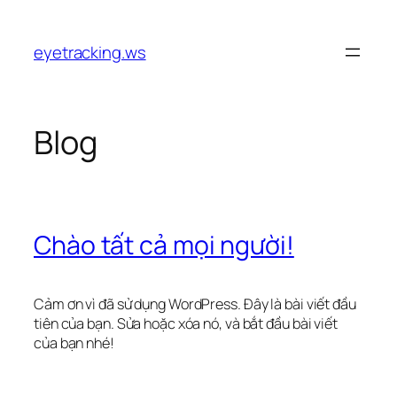
Chuyển
đến
eyetracking.ws
phần
nội
dung
Blog
Chào tất cả mọi người!
Cảm ơn vì đã sử dụng WordPress. Đây là bài viết đầu
tiên của bạn. Sửa hoặc xóa nó, và bắt đầu bài viết
của bạn nhé!