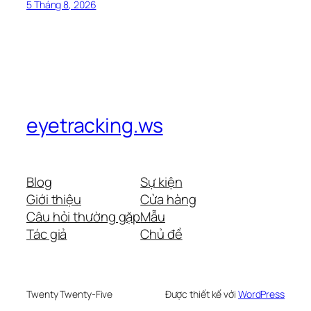
5 Tháng 8, 2026
eyetracking.ws
Blog
Sự kiện
Giới thiệu
Cửa hàng
Câu hỏi thường gặp
Mẫu
Tác giả
Chủ đề
Twenty Twenty-Five
Được thiết kế với
WordPress