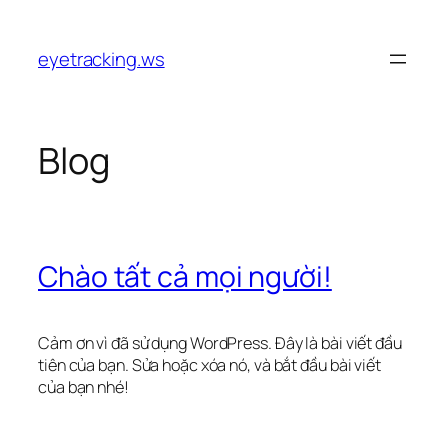
Chuyển
đến
eyetracking.ws
phần
nội
dung
Blog
Chào tất cả mọi người!
Cảm ơn vì đã sử dụng WordPress. Đây là bài viết đầu
tiên của bạn. Sửa hoặc xóa nó, và bắt đầu bài viết
của bạn nhé!