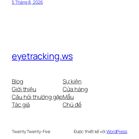
5 Tháng 8, 2026
eyetracking.ws
Blog
Sự kiện
Giới thiệu
Cửa hàng
Câu hỏi thường gặp
Mẫu
Tác giả
Chủ đề
Twenty Twenty-Five
Được thiết kế với
WordPress