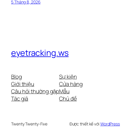
5 Tháng 8, 2026
eyetracking.ws
Blog
Sự kiện
Giới thiệu
Cửa hàng
Câu hỏi thường gặp
Mẫu
Tác giả
Chủ đề
Twenty Twenty-Five
Được thiết kế với
WordPress