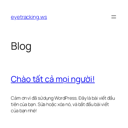
Chuyển
đến
eyetracking.ws
phần
nội
dung
Blog
Chào tất cả mọi người!
Cảm ơn vì đã sử dụng WordPress. Đây là bài viết đầu
tiên của bạn. Sửa hoặc xóa nó, và bắt đầu bài viết
của bạn nhé!