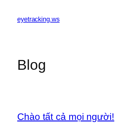
Chuyển
đến
eyetracking.ws
phần
nội
dung
Blog
Chào tất cả mọi người!