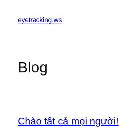
Chuyển
đến
eyetracking.ws
phần
nội
dung
Blog
Chào tất cả mọi người!