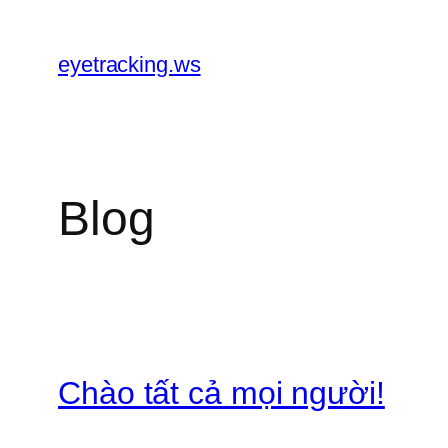
Chuyển
đến
eyetracking.ws
phần
nội
dung
Blog
Chào tất cả mọi người!